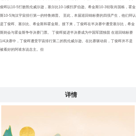
俊晖以10-5打败凯伦威尔逊，塞尔比10-1横扫罗伯逊。希金斯10-3轻取肖国栋，霍金
斯10-5淘汰宇宙排行第一的特鲁姆普。 至此，本届巡回锦标赛的四强产生，他们辩认
是丁俊晖、塞尔比、希金斯和霍金斯。接下来，丁俊晖在半决赛中遭受塞尔比，希金
斯则会与霍金斯争夺决赛门票。 丁俊晖挺进半决赛成为中国军团独苗 在巡回锦标赛
1/4决赛中，丁俊晖遭受宇宙排行第二的凯伦威尔逊。在比赛驱动前，丁俊晖并不是
被看好的阿谁东说念主。但
详情