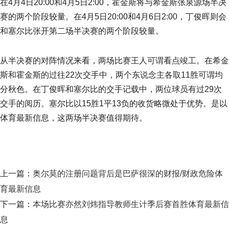
在4月4日20:00和4月5日2:00，霍金斯将与希金斯张泉源场半决
赛的两个阶段较量。在4月5日20:00和4月6日2:00，丁俊晖则会
和塞尔比张开第二场半决赛的两个阶段较量。
从半决赛的对阵情况来看，两场比赛王人可谓看点竣工。在希金
斯和霍金斯的过往22次交手中，两个东说念主各取11胜可谓均
分秋色。在丁俊晖和塞尔比的交手记载中，两位球员有过29次
交手的阅历。塞尔比以15胜1平13负的收货略微处于优势。是以
体育最新信息，这两场半决赛值得期待。
上一篇：
奥尔莫的注册问题背后是巴萨很深的财报/财政危险体
育最新信息
下一篇：
本场比赛亦然刘炜指导教师生计季后赛首胜体育最新信
息