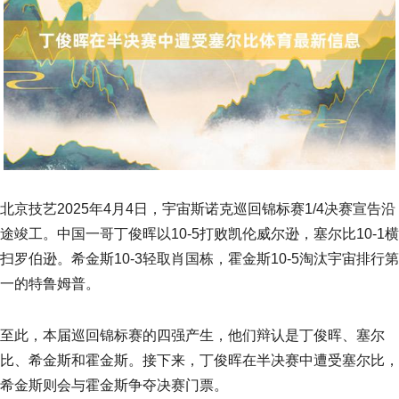
北京技艺2025年4月4日，宇宙斯诺克巡回锦标赛1/4决赛宣告沿
途竣工。中国一哥丁俊晖以10-5打败凯伦威尔逊，塞尔比10-1横
扫罗伯逊。希金斯10-3轻取肖国栋，霍金斯10-5淘汰宇宙排行第
一的特鲁姆普。
至此，本届巡回锦标赛的四强产生，他们辩认是丁俊晖、塞尔
比、希金斯和霍金斯。接下来，丁俊晖在半决赛中遭受塞尔比，
希金斯则会与霍金斯争夺决赛门票。