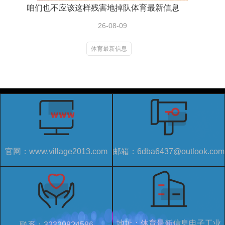
咱们也不应该这样残害地掉队体育最新信息
26-08-09
体育最新信息
官网：www.village2013.com
邮箱：6dba6437@outlook.com
地址：体育最新信息电子工业
联系：32329824586