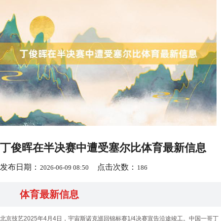
丁俊晖在半决赛中遭受塞尔比体育最新信息
发布日期：
点击次数：
2026-06-09 08:50
186
体育最新信息
北京技艺2025年4月4日，宇宙斯诺克巡回锦标赛1/4决赛宣告沿途竣工。中国一哥丁