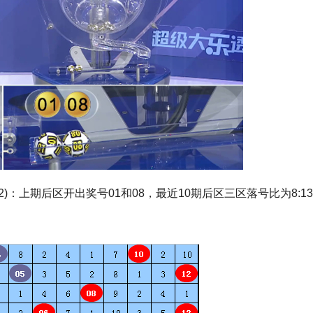
12)：上期后区开出奖号01和08，最近10期后区三区落号比为8:13