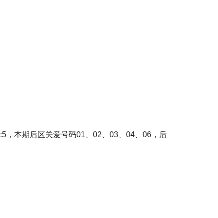
:5，本期后区关爱号码01、02、03、04、06，后