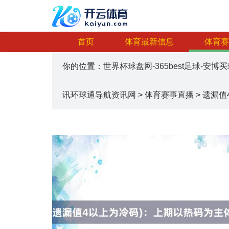
首页
体育最新信息
体育赛
你的位置：
世界杯球盘网-365best足球-安博买
讯环球通导航资讯网
>
体育赛事直播
> 遗漏