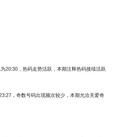
为20:30，热码走势活跃，本期注释热码接续活跃
3:27，奇数号码出现频次较少，本期允洽关爱奇