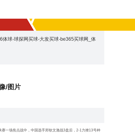
366体球-球探网买球-大发买球-be365买球网_体
像/图片
8决赛一场焦点战中，中国选手郑钦文激战3盘后，2-1力挫13号种