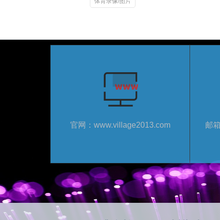
体育录像/图片
官网：www.village2013.com
邮箱：