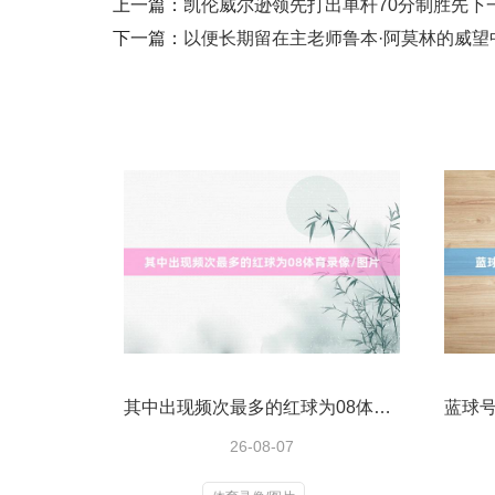
上一篇：
凯伦威尔逊领先打出单杆70分制胜先下
下一篇：
以便长期留在主老师鲁本·阿莫林的威望中
其中出现频次最多的红球为08体育录像/图片
26-08-07