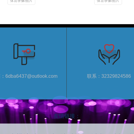
体育录像/图片
体育录像/图片
6dba6437@outlook.com
联系：32329824586
友情链接：