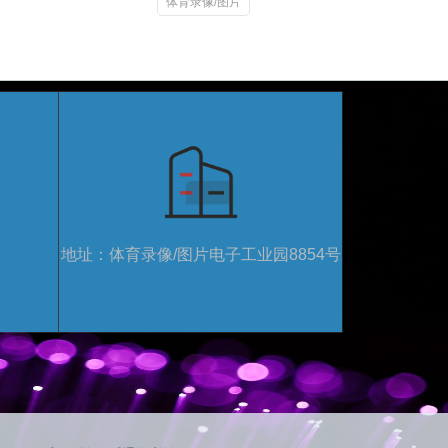
体育录像/图片
地址：体育录像/图片电子工业园8854号