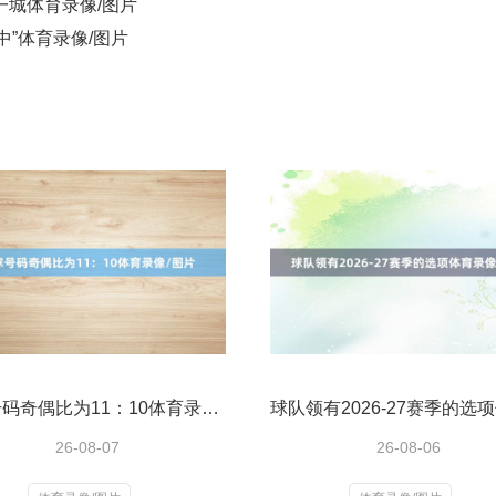
一城体育录像/图片
”体育录像/图片
蓝球号码奇偶比为11：10体育录像/图片
26-08-07
26-08-06