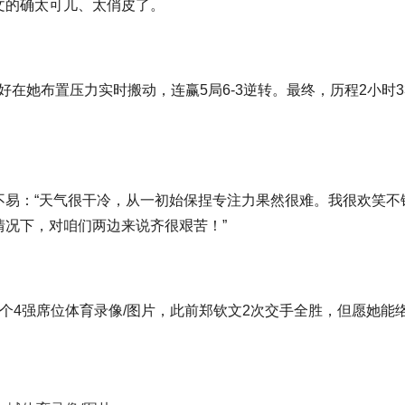
文的确太可儿、太俏皮了。
好在她布置压力实时搬动，连赢5局6-3逆转。最终，历程2小时
不易：“天气很干冷，从一初始保捏专注力果然很难。我很欢笑不
况下，对咱们两边来说齐很艰苦！”
个4强席位体育录像/图片，此前郑钦文2次交手全胜，但愿她能